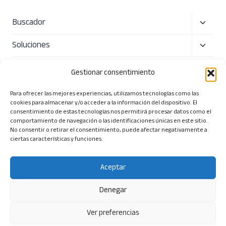
Alterna
Buscador
menú
Alterna
Soluciones
hijo
menú
Precio
hijo
Gestionar consentimiento
Sobre nosotros
Para ofrecer las mejores experiencias, utilizamos tecnologías como las
cookies para almacenar y/o acceder a la información del dispositivo. El
Alterna
Herramientas
consentimiento de estas tecnologías nos permitirá procesar datos como el
comportamiento de navegación o las identificaciones únicas en este sitio.
menú
No consentir o retirar el consentimiento, puede afectar negativamente a
ciertas características y funciones.
hijo
Aceptar
© 2026 Tendios Technologies SL. Todos los derechos
reservados.
Denegar
Términos y Condiciones
|
Política de Privacidad
|
Política
Ver preferencias
de Seguridad
| Aviso Legal