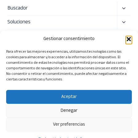
Alterna
Buscador
menú
Alterna
Soluciones
hijo
menú
Precio
hijo
Gestionar consentimiento
Sobre nosotros
Para ofrecer las mejores experiencias, utilizamos tecnologías como las
cookies para almacenar y/o acceder a la información del dispositivo. El
Alterna
Herramientas
consentimiento de estas tecnologías nos permitirá procesar datos como el
comportamiento de navegación o las identificaciones únicas en este sitio.
menú
No consentir o retirar el consentimiento, puede afectar negativamente a
ciertas características y funciones.
hijo
Aceptar
© 2026 Tendios Technologies SL. Todos los derechos
reservados.
Denegar
Términos y Condiciones
|
Política de Privacidad
|
Política
Ver preferencias
de Seguridad
| Aviso Legal