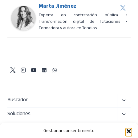
Marta Jiménez
Experta en contratación pública •
Transformación digital de licitaciones •
Formadora y autora en Tendios
Alterna
Buscador
menú
Alterna
Soluciones
hijo
menú
Precio
hijo
Gestionar consentimiento