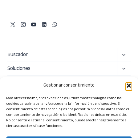
Alterna
Buscador
menú
Alterna
Soluciones
hijo
menú
Precio
hijo
Gestionar consentimiento
Sobre nosotros
Para ofrecer las mejores experiencias, utilizamos tecnologías como las
cookies para almacenar y/o acceder a la información del dispositivo. El
Alterna
Herramientas
consentimiento de estas tecnologías nos permitirá procesar datos como el
comportamiento de navegación o las identificaciones únicas en este sitio.
menú
No consentir o retirar el consentimiento, puede afectar negativamente a
ciertas características y funciones.
hijo