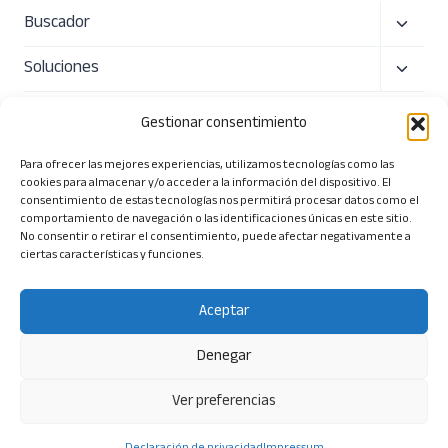
Alterna
Buscador
menú
Alterna
Soluciones
hijo
menú
Precio
hijo
Gestionar consentimiento
Sobre nosotros
Para ofrecer las mejores experiencias, utilizamos tecnologías como las
cookies para almacenar y/o acceder a la información del dispositivo. El
Alterna
Herramientas
consentimiento de estas tecnologías nos permitirá procesar datos como el
comportamiento de navegación o las identificaciones únicas en este sitio.
menú
No consentir o retirar el consentimiento, puede afectar negativamente a
ciertas características y funciones.
hijo
Aceptar
© 2026 Tendios Technologies SL. Todos los derechos
reservados.
Denegar
Términos y Condiciones
|
Política de Privacidad
|
Política
Ver preferencias
de Seguridad
| Aviso Legal