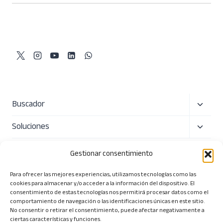
Alterna
Buscador
menú
Alterna
Soluciones
hijo
menú
Precio
hijo
Gestionar consentimiento
Sobre nosotros
Para ofrecer las mejores experiencias, utilizamos tecnologías como las
cookies para almacenar y/o acceder a la información del dispositivo. El
Alterna
Herramientas
consentimiento de estas tecnologías nos permitirá procesar datos como el
comportamiento de navegación o las identificaciones únicas en este sitio.
menú
No consentir o retirar el consentimiento, puede afectar negativamente a
ciertas características y funciones.
hijo