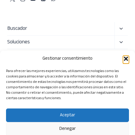
Alterna
Buscador
menú
Alterna
Soluciones
hijo
menú
Precio
hijo
Gestionar consentimiento
Sobre nosotros
Para ofrecer las mejores experiencias, utilizamos tecnologías como las
cookies para almacenar y/o acceder a la información del dispositivo. El
Alterna
Herramientas
consentimiento de estas tecnologías nos permitirá procesar datos como el
comportamiento de navegación o las identificaciones únicas en este sitio.
menú
No consentir o retirar el consentimiento, puede afectar negativamente a
ciertas características y funciones.
hijo
Aceptar
© 2026 Tendios Technologies SL. Todos los derechos
reservados.
Denegar