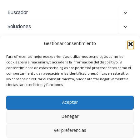
Alterna
Buscador
menú
Alterna
Soluciones
hijo
menú
Precio
hijo
Gestionar consentimiento
Sobre nosotros
Para ofrecer las mejores experiencias, utilizamos tecnologías como las
cookies para almacenar y/o acceder a la información del dispositivo. El
Alterna
Herramientas
consentimiento de estas tecnologías nos permitirá procesar datos como el
comportamiento de navegación o las identificaciones únicas en este sitio.
menú
No consentir o retirar el consentimiento, puede afectar negativamente a
ciertas características y funciones.
hijo
Aceptar
© 2026 Tendios Technologies SL. Todos los derechos
reservados.
Denegar
Términos y Condiciones
|
Política de Privacidad
|
Política
Ver preferencias
de Seguridad
| Aviso Legal